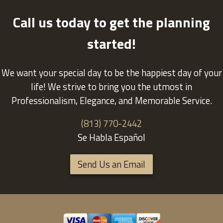
Call us today to get the planning
started!
We want your special day to be the happiest day of your
life! We strive to bring you the utmost in
Professionalism, Elegance, and Memorable Service.
(813) 770-2442
Se Habla Español