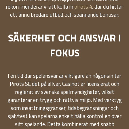
rekommenderar vi att kolla in
pirots 4
, där du hittar
ett ännu bredare utbud och spännande bonusar.
SÄKERHET OCH ANSVAR I
FOKUS
I en tid där spelansvar är viktigare än någonsin tar
Pirots SE det på allvar. Casinot är licensierat och
reglerat av svenska spelmyndigheter, vilket
garanterar en trygg och rättvis miljö. Med verktyg
som insättningsgränser, tidsbegränsningar och
självtest kan spelarna enkelt hålla kontrollen över
sitt spelande. Detta kombinerat med snabb