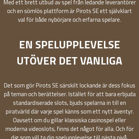
Med ett brett utbud av spel från ledande leverantörer
och en sömlös plattform är Pirots SE ett självklart
val för både nybörjare och erfarna spelare.
EN SPELUPPLEVELSE
UTÖVER DET VANLIGA
Det som gör Pirots SE särskilt lockande är dess fokus
på teman och berättelser. Istället för att bara erbjuda
standardiserade slots, bjuds spelarna in till en
piratvärld där varje spel känns som ett nytt äventyr.
Oavsett om du gillar klassiska casinospel eller
moderna videoslots, finns det något för alla. Och för
dig som vill ta din spelupplevelse till nästa nivå,