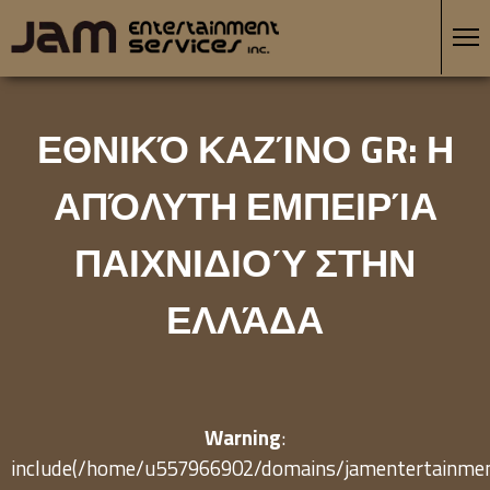
ΕΘΝΙΚΌ ΚΑΖΊΝΟ GR: Η
ΑΠΌΛΥΤΗ ΕΜΠΕΙΡΊΑ
ΠΑΙΧΝΙΔΙΟΎ ΣΤΗΝ
ΕΛΛΆΔΑ
Warning
:
include(/home/u557966902/domains/jamentertainmen