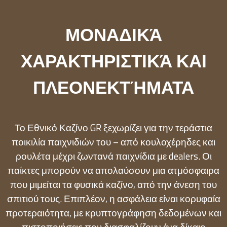
ΜΟΝΑΔΙΚΆ
ΧΑΡΑΚΤΗΡΙΣΤΙΚΆ ΚΑΙ
ΠΛΕΟΝΕΚΤΉΜΑΤΑ
Το Εθνικό Καζίνο GR ξεχωρίζει για την τεράστια
ποικιλία παιχνιδιών του – από κουλοχέρηδες και
ρουλέτα μέχρι ζωντανά παιχνίδια με dealers. Οι
παίκτες μπορούν να απολαύσουν μια ατμόσφαιρα
που μιμείται τα φυσικά καζίνο, από την άνεση του
σπιτιού τους. Επιπλέον, η ασφάλεια είναι κορυφαία
προτεραιότητα, με κρυπτογράφηση δεδομένων και