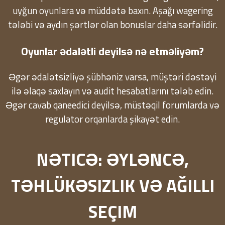
uyğun oyunlara və müddətə baxın. Aşağı wagering
tələbi və aydın şərtlər olan bonuslar daha sərfəlidir.
Oyunlar ədalətli deyilsə nə etməliyəm?
Əgər ədalətsizliyə şübhəniz varsa, müştəri dəstəyi
ilə əlaqə saxlayın və audit hesabatlarını tələb edin.
Əgər cavab qaneedici deyilsə, müstəqil forumlarda və
regulator orqanlarda şikayət edin.
NƏTICƏ: ƏYLƏNCƏ,
TƏHLÜKƏSIZLIK VƏ AĞILLI
SEÇIM