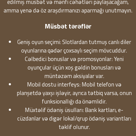
edilmiş müsbət və mənfi cəhətləri paylaşacağam,
amma yenə də öz araşdırmanızı aparmağı unutmayın.
Müsbət tərəflər
Geniş oyun seçimi: Slotlardan tutmuş canlı diler
oyunlarına qədər çoxsaylı seçim mövcuddur.
Cəlbedici bonuslar və promosyonlar: Yeni
oyunçular üçün xoş gəldin bonusları və
müntəzəm aksiyalar var.
Mobil dostu interfeys: Mobil telefon və
planşetdə yaxşı işləyir, ayrıca tətbiq varsa, onun
funksionallığı da önəmlidir.
Müxtəlif ödəniş üsulları: Bank kartları, e-
cüzdanlar və digər lokal/qrup ödəniş variantları
təklif olunur.