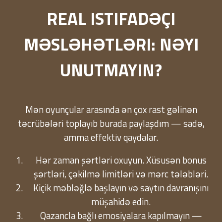
REAL ISTIFADƏÇI
MƏSLƏHƏTLƏRI: NƏYI
UNUTMAYIN?
Mən oyunçular arasında ən çox rast gəlinən
təcrübələri toplayıb burada paylaşdım — sadə,
amma effektiv qaydalar.
Hər zaman şərtləri oxuyun. Xüsusən bonus
şərtləri, çəkilmə limitləri və mərc tələbləri.
Kiçik məbləğlə başlayın və saytın davranışını
müşahidə edin.
Qazancla bağlı emosiyalara kapılmayın —