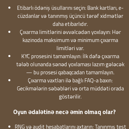
Etibarlı ödəniş üsullarını seçin: Bank kartları, e-
cüzdanlar və tanınmış üçüncü tərəf xidmətlər
daha etibarlıdır.
Çıxarma limitlərini əvvəlcədən yoxlayın: Hər
kazinoda maksimum və minimum çıxarma
limitləri var.
KYC prosesini tamamlayın: İlk dəfə çıxarma
tələb olunanda sənəd yoxlaması lazım gələcək
— bu prosesi qabaqcadan tamamlayın.
Çıxarma vaxtları ilə bağlı FAQ-a baxın:
Gecikmələrin səbəbləri və orta müddəti orada
göstərilir.
Oyun ədalətinə necə əmin olmaq olar?
RNG və audit hesabatlarını axtarın: Tanınmış test