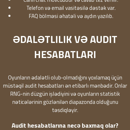
Telefon və email vasitəsilə dəstək var.
FAQ bölməsi əhatəli və aydın yazılıb.
ƏDALƏTLILIK VƏ AUDIT
HESABATLARI
Oyunların ədalətli olub-olmadığını yoxlamaq üçün
müstəqil audit hesabatları ən etibarlı mənbədir. Onlar
RNG-nin düzgün işlədiyini və oyunların statistik
nəticələrinin gözlənilən diapazonda olduğunu
təsdiqləyir.
Audit hesabatlarına necə baxmaq olar?