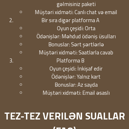
gəlmisiniz paketi
Müştəri xidməti: Canlı chat və email
Bir sıra digər platforma A
Oyun çeşidi: Orta
Ödənişlər: Məhdud ödəniş üsulları
Bonuslar: Sərt şərtlərlə
Müştəri xidməti: Saatlarla cavab
Platforma B
Oyun çeşidi: İnkişaf edir
Ödənişlər: Yalnız kart
Bonuslar: Az sayda
Müştəri xidməti: Email əsaslı
TEZ-TEZ VERILƏN SUALLAR