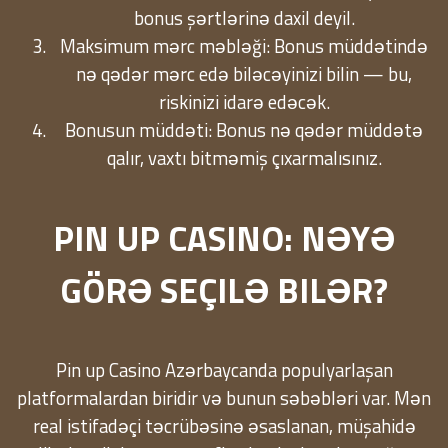
bonus şərtlərinə daxil deyil.
Maksimum mərc məbləği: Bonus müddətində
nə qədər mərc edə biləcəyinizi bilin — bu,
riskinizi idarə edəcək.
Bonusun müddəti: Bonus nə qədər müddətə
qalır, vaxtı bitməmiş çıxarmalısınız.
PIN UP CASINO: NƏYƏ
GÖRƏ SEÇILƏ BILƏR?
Pin up Casino Azərbaycanda populyarlaşan
platformalardan biridir və bunun səbəbləri var. Mən
real istifadəçi təcrübəsinə əsaslanan, müşahidə