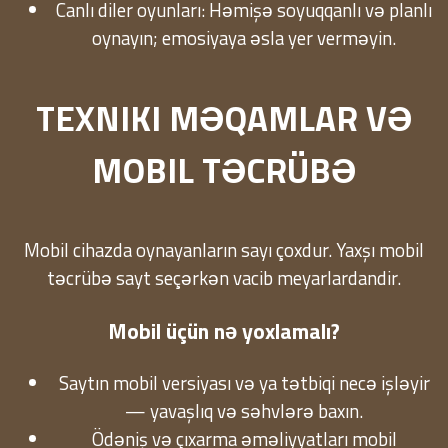
Canlı diler oyunları: Həmişə soyuqqanlı və planlı
oynayın; emosiyaya əsla yer verməyin.
TEXNIKI MƏQAMLAR VƏ
MOBIL TƏCRÜBƏ
Mobil cihazda oynayanların sayı çoxdur. Yaxşı mobil
təcrübə sayt seçərkən vacib meyarlardandir.
Mobil üçün nə yoxlamalı?
Saytın mobil versiyası və ya tətbiqi necə işləyir
— yavaşlıq və səhvlərə baxın.
Ödəniş və çıxarma əməliyyatları mobil