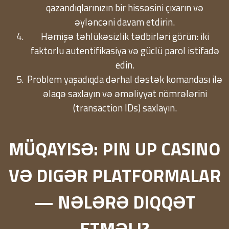
qazandıqlarınızın bir hissəsini çıxarın və
əyləncəni davam etdirin.
Həmişə təhlükəsizlik tədbirləri görün: iki
faktorlu autentifikasiya və güclü parol istifadə
edin.
Problem yaşadıqda dərhal dəstək komandası ilə
əlaqə saxlayın və əməliyyat nömrələrini
(transaction IDs) saxlayın.
MÜQAYISƏ: PIN UP CASINO
VƏ DIGƏR PLATFORMALAR
— NƏLƏRƏ DIQQƏT
ETMƏLI?