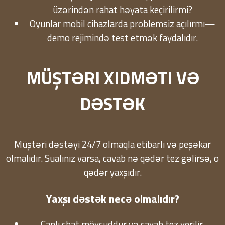
üzərindən rahat həyata keçirilirmi?
Oyunlar mobil cihazlarda problemsiz açılırmı—
demo rejimində test etmək faydalıdır.
MÜŞTƏRI XIDMƏTI VƏ
DƏSTƏK
Müştəri dəstəyi 24/7 olmaqla etibarlı və peşəkar
olmalıdır. Sualınız varsa, cavab nə qədər tez gəlirsə, o
qədər yaxşıdır.
Yaxşı dəstək necə olmalıdır?
Canlı chat mövcuddur və cavab tez verilir.