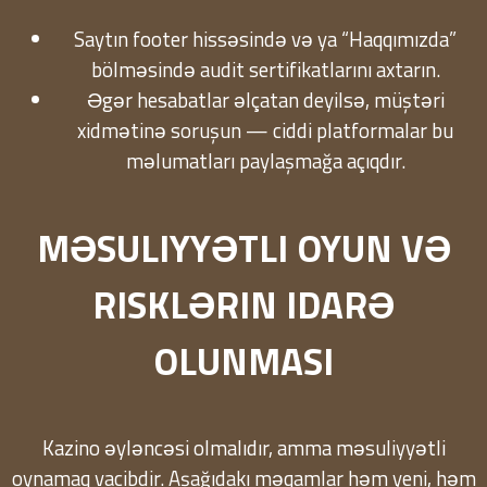
Saytın footer hissəsində və ya “Haqqımızda”
bölməsində audit sertifikatlarını axtarın.
Əgər hesabatlar əlçatan deyilsə, müştəri
xidmətinə soruşun — ciddi platformalar bu
məlumatları paylaşmağa açıqdır.
MƏSULIYYƏTLI OYUN VƏ
RISKLƏRIN IDARƏ
OLUNMASI
Kazino əyləncəsi olmalıdır, amma məsuliyyətli
oynamaq vacibdir. Aşağıdakı məqamlar həm yeni, həm