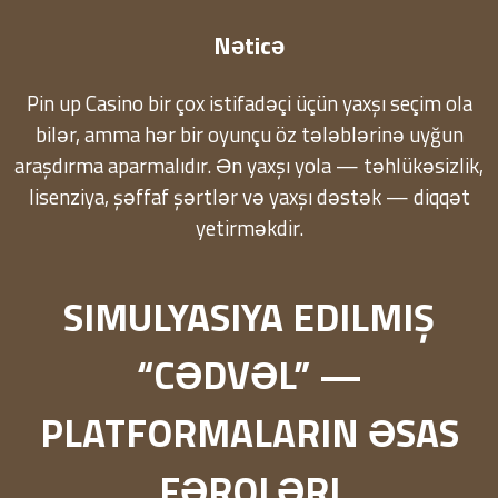
Nəticə
Pin up Casino bir çox istifadəçi üçün yaxşı seçim ola
bilər, amma hər bir oyunçu öz tələblərinə uyğun
araşdırma aparmalıdır. Ən yaxşı yola — təhlükəsizlik,
lisenziya, şəffaf şərtlər və yaxşı dəstək — diqqət
yetirməkdir.
SIMULYASIYA EDILMIŞ
“CƏDVƏL” —
PLATFORMALARIN ƏSAS
FƏRQLƏRI