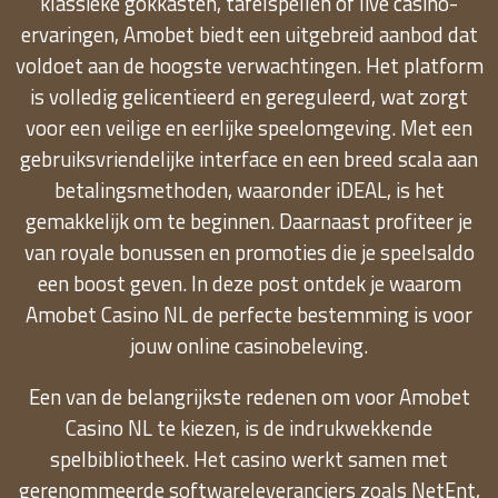
klassieke gokkasten, tafelspellen of live casino-
ervaringen, Amobet biedt een uitgebreid aanbod dat
voldoet aan de hoogste verwachtingen. Het platform
is volledig gelicentieerd en gereguleerd, wat zorgt
voor een veilige en eerlijke speelomgeving. Met een
gebruiksvriendelijke interface en een breed scala aan
betalingsmethoden, waaronder iDEAL, is het
gemakkelijk om te beginnen. Daarnaast profiteer je
van royale bonussen en promoties die je speelsaldo
een boost geven. In deze post ontdek je waarom
Amobet Casino NL de perfecte bestemming is voor
jouw online casinobeleving.
Een van de belangrijkste redenen om voor Amobet
Casino NL te kiezen, is de indrukwekkende
spelbibliotheek. Het casino werkt samen met
gerenommeerde softwareleveranciers zoals NetEnt,