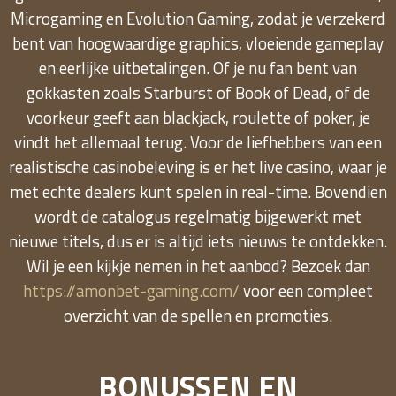
Microgaming en Evolution Gaming, zodat je verzekerd
bent van hoogwaardige graphics, vloeiende gameplay
en eerlijke uitbetalingen. Of je nu fan bent van
gokkasten zoals Starburst of Book of Dead, of de
voorkeur geeft aan blackjack, roulette of poker, je
vindt het allemaal terug. Voor de liefhebbers van een
realistische casinobeleving is er het live casino, waar je
met echte dealers kunt spelen in real-time. Bovendien
wordt de catalogus regelmatig bijgewerkt met
nieuwe titels, dus er is altijd iets nieuws te ontdekken.
Wil je een kijkje nemen in het aanbod? Bezoek dan
https://amonbet-gaming.com/
voor een compleet
overzicht van de spellen en promoties.
BONUSSEN EN