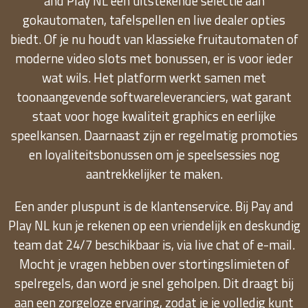
and Play NL een uitstekende selectie aan
gokautomaten, tafelspellen en live dealer opties
biedt. Of je nu houdt van klassieke fruitautomaten of
moderne video slots met bonussen, er is voor ieder
wat wils. Het platform werkt samen met
toonaangevende softwareleveranciers, wat garant
staat voor hoge kwaliteit graphics en eerlijke
speelkansen. Daarnaast zijn er regelmatig promoties
en loyaliteitsbonussen om je speelsessies nog
aantrekkelijker te maken.
Een ander pluspunt is de klantenservice. Bij Pay and
Play NL kun je rekenen op een vriendelijk en deskundig
team dat 24/7 beschikbaar is, via live chat of e-mail.
Mocht je vragen hebben over stortingslimieten of
spelregels, dan word je snel geholpen. Dit draagt bij
aan een zorgeloze ervaring, zodat je je volledig kunt