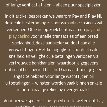
of lange verificatietijden – alleen puur speelplezier.
In dit artikel bespreken we waarom Pay and Play NL
de ideale bestemming is voor wie online casino’s wil
verkennen. Of je nu op zoek bent naar een
pay and
play casino
voor snelle transacties of een breed
spelaanbod, deze aanbieder voldoet aan alle
verwachtingen. Het belangrijkste voordeel is de
snelheid en veiligheid: je betalingen verlopen via
vertrouwde bankkanalen, waardoor je gegevens
optimaal beschermd blijven. Daarnaast hoef je geen
angst te hebben voor lange wachttijden bij
uitbetalingen – winsten worden vaak binnen enkele
minuten naar je rekening overgemaakt.
Voor nieuwe spelers is het goed om te weten dat Pay