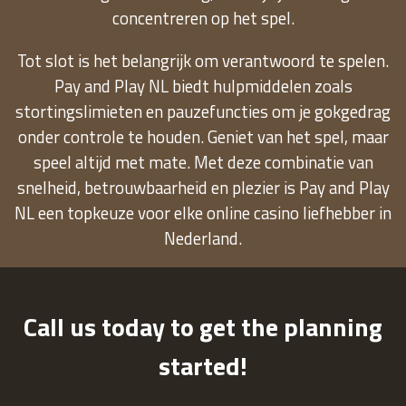
concentreren op het spel.
Tot slot is het belangrijk om verantwoord te spelen.
Pay and Play NL biedt hulpmiddelen zoals
stortingslimieten en pauzefuncties om je gokgedrag
onder controle te houden. Geniet van het spel, maar
speel altijd met mate. Met deze combinatie van
snelheid, betrouwbaarheid en plezier is Pay and Play
NL een topkeuze voor elke online casino liefhebber in
Nederland.
Call us today to get the planning
started!