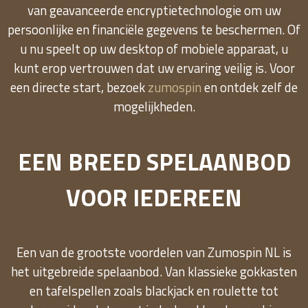
van geavanceerde encryptietechnologie om uw
persoonlijke en financiële gegevens te beschermen. Of
u nu speelt op uw desktop of mobiele apparaat, u
kunt erop vertrouwen dat uw ervaring veilig is. Voor
een directe start, bezoek
zumospin
en ontdek zelf de
mogelijkheden.
EEN BREED SPELAANBOD
VOOR IEDEREEN
Een van de grootste voordelen van Zumospin NL is
het uitgebreide spelaanbod. Van klassieke gokkasten
en tafelspellen zoals blackjack en roulette tot