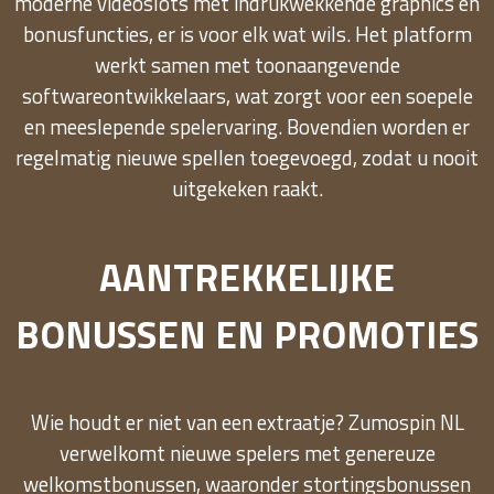
moderne videoslots met indrukwekkende graphics en
bonusfuncties, er is voor elk wat wils. Het platform
werkt samen met toonaangevende
softwareontwikkelaars, wat zorgt voor een soepele
en meeslepende spelervaring. Bovendien worden er
regelmatig nieuwe spellen toegevoegd, zodat u nooit
uitgekeken raakt.
AANTREKKELIJKE
BONUSSEN EN PROMOTIES
Wie houdt er niet van een extraatje? Zumospin NL
verwelkomt nieuwe spelers met genereuze
welkomstbonussen, waaronder stortingsbonussen