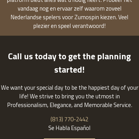
vandaag nog en ervaar zelf waarom zoveel
Nederlandse spelers voor Zumospin kiezen. Veel
plezier en speel verantwoord!
Call us today to get the planning
started!
We want your special day to be the happiest day of your
life! We strive to bring you the utmost in
Professionalism, Elegance, and Memorable Service.
(813) 770-2442
Se Habla Español